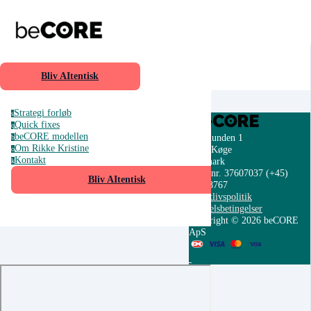
Bliv AItentisk
Strategi forløb
s
Quick fixes
q
beCORE modellen
Æblelunden 1
b
Om Rikke Kristine
4600 Køge
o
Kontakt
Danmark
k
CVR nr. 37607037
(+45)
Bliv AItentisk
22738767
Privatlivspolitik
Handelsbetingelser
Copyright © 2026 beCORE
ApS