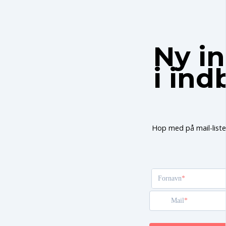
Ny in
i in
Hop med på mail-liste
Fornavn
Mail