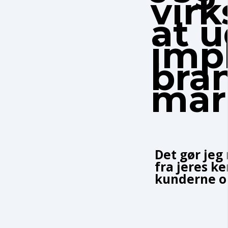
vir
at 
imp
bra
mar
Det gør jeg
fra jeres k
kunderne op