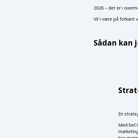
2028 – det er i overm
Vil I være på forkant v
Sådan kan je
Strat
En strateg
Med beCOR
marketing
hos menne