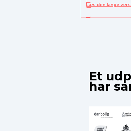
Læs den lange vers
Et udp
har s