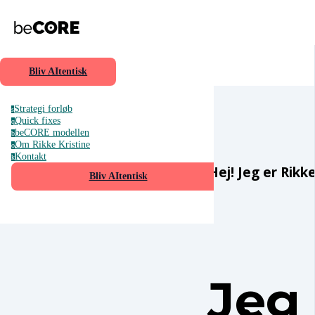
Bliv AItentisk
Strategi forløb
s
Quick fixes
q
beCORE modellen
b
Om Rikke Kristine
o
Kontakt
k
Hej! Jeg er Rikke
Bliv AItentisk
Jeg