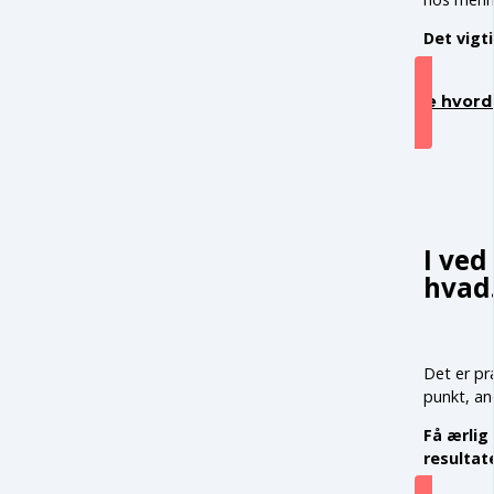
Det vigt
Se hvord
I ved
hvad
Det er præ
punkt, an
Få ærlig
resultate